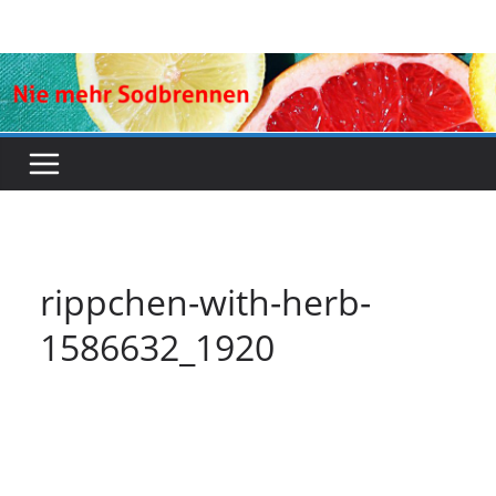
Zum
Inhalt
springen
rippchen-with-herb-
1586632_1920